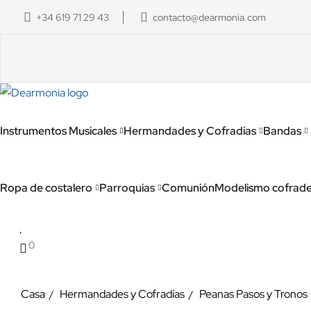
+34 619 71 29 43
contacto@dearmonia.com
Instrumentos Musicales
Hermandades y Cofradías
Bandas
Ropa de costalero
Parroquias
Comunión
Modelismo cofrad
0
Casa
Hermandades y Cofradías
Peanas Pasos y Tronos