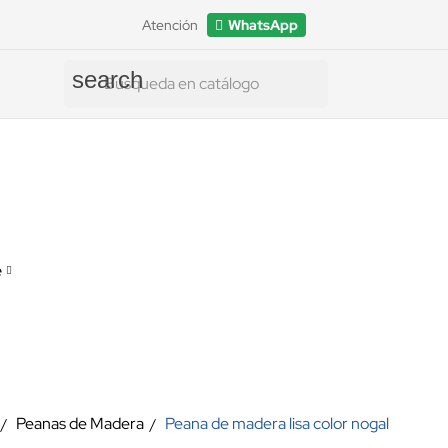
Atención
WhatsApp
search
e
Peanas de Madera
Peana de madera lisa color nogal