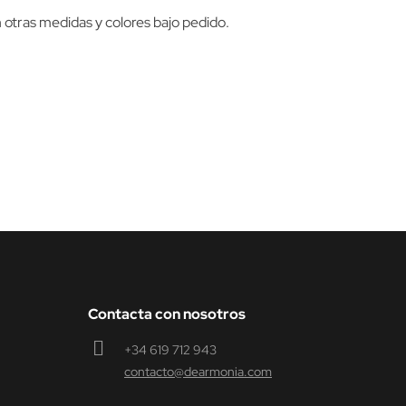
 otras medidas y colores bajo pedido.
Contacta con nosotros
+34 619 712 943
contacto@dearmonia.com