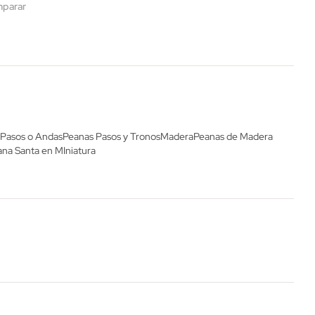
parar
 Pasos o Andas
Peanas Pasos y Tronos
Madera
Peanas de Madera
na Santa en MIniatura