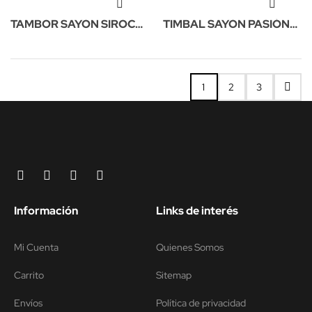
TAMBOR SAYON SIROCO
TIMBAL SAYON PASIÓN
CROME 35X16CM NP
DEL SUR OLD 45X34CM
NP
1
2
3
Información
Links de interés
Mi Cuenta
Quienes Somos
Carrito
Sitemap
Envíos
Política de privacidad