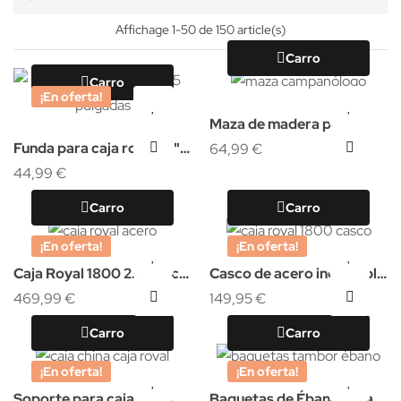
Affichage 1-50 de 150 article(s)
Carro
Carro
¡En oferta!
Maza de madera para
Funda para caja royal 15"
campana tubular o
64,99 €
con o sin caja china
44,99 €
campanólogo
42x25cm
Carro
Carro
¡En oferta!
¡En oferta!
Caja Royal 1800 2.0 casco
Casco de acero inoxidable
de acero inoxidable
469,99 €
para Caja Royal 1800 15"
149,95 €
Carro
Carro
¡En oferta!
¡En oferta!
Soporte para caja china
Baquetas de Ébano para