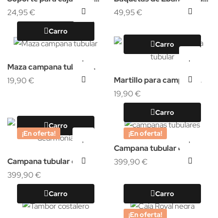
de Caja Royal
24,95 €
tambor
49,95 €
Carro
Carro
Maza campana tubular
Martillo para campana
Plástico
19,90 €
tubular Nylon
19,90 €
Carro
Carro
¡En oferta!
¡En oferta!
Campana tubular en Do
Campana tubular en Fa
399,90 €
399,90 €
Carro
Carro
¡En oferta!