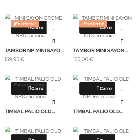
CROME 30X25CM NP
¡En oferta!
¡En oferta!
Carro
Carro
TAMBOR NP MINI SAYON
TAMBOR MINI SAYON
CROME 30X12CM
159,95 €
CROME 25X12CM NP
135,00 €
Fuera de stock
Carro
Carro
TIMBAL PALIO OLD
TIMBAL PALIO OLD
38X34CM NP
40X34CM NP