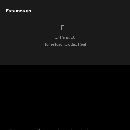
Estamos en
C/ París, 58
Tomelloso, Ciudad Real