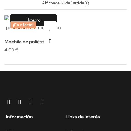
Affichage 1-1 de 1 article(s)
Carro
¡En oferta!
Mochila de poliéster
personalizada con vinilo
4,99 €
Información
Links de interés