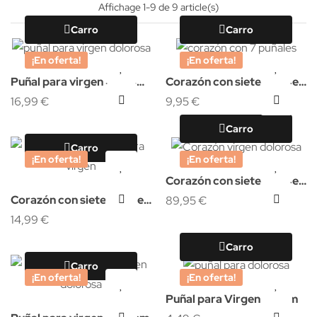
Affichage 1-9 de 9 article(s)
Carro
Carro
¡En oferta!
¡En oferta!
Puñal para virgen 8,5x4
Corazón con siete puñales
cm
16,99 €
3x3,5cm
9,95 €
Carro
Carro
¡En oferta!
¡En oferta!
Corazón con siete puñales
Corazón con siete puñales
17x12 cm
89,95 €
5x5,5cm
14,99 €
Carro
Carro
¡En oferta!
¡En oferta!
Puñal para Virgen 3,5 cm