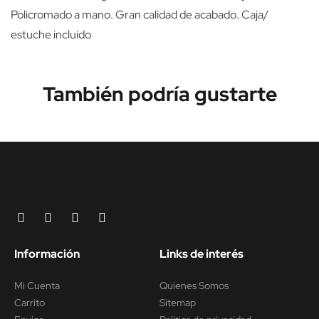
Policromado a mano. Gran calidad de acabado. Caja/
estuche incluido
También podría gustarte
Información
Links de interés
Mi Cuenta
Quienes Somos
Carrito
Sitemap