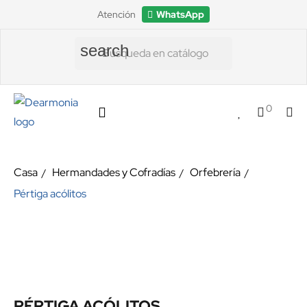
Atención
WhatsApp
search
0
Casa
Hermandades y Cofradías
Orfebrería
Pértiga acólitos
PÉRTIGA ACÓLITOS