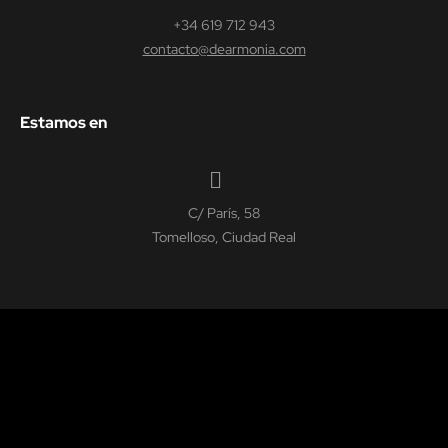
+34 619 712 943
contacto@dearmonia.com
Estamos en
C/ París, 58
Tomelloso, Ciudad Real