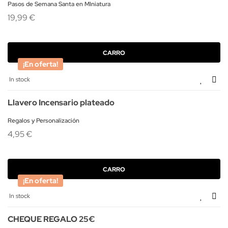
Color natural
Pasos de Semana Santa en MIniatura
19,99 €
CARRO
¡En oferta!
In stock
Llavero Incensario plateado
Regalos y Personalización
4,95 €
CARRO
¡En oferta!
In stock
CHEQUE REGALO 25€