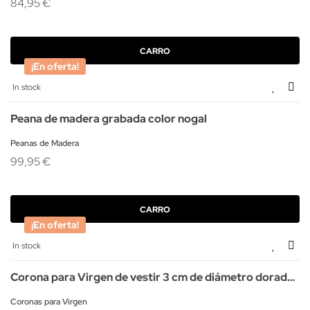
84,95 €
CARRO
¡En oferta!
In stock
Peana de madera grabada color nogal
Peanas de Madera
99,95 €
CARRO
¡En oferta!
In stock
Corona para Virgen de vestir 3 cm de diámetro dorada
o plateada
Coronas para Virgen