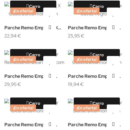
Carro
Carro
¡En oferta!
¡En oferta!
Parche Remo Emperor X
Parche Remo Emperor
Coated
22,94 €
Suede negro
25,95 €
Carro
Carro
¡En oferta!
¡En oferta!
Parche Remo Emperor
Parche Remo Emperor
Renaissance
29,95 €
Coated
19,94 €
Carro
Carro
¡En oferta!
¡En oferta!
Parche Remo Emperor
Parche Remo Emperor