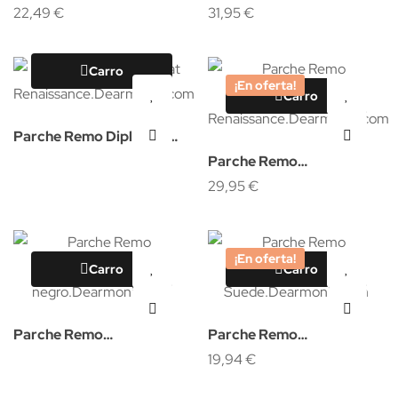
sound clear
22,49 €
31,95 €
Carro
¡En oferta!
Carro
Parche Remo Diplomat
Renaissance
Parche Remo
Ambassador Renaissance
29,95 €
¡En oferta!
Carro
Carro
Parche Remo
Parche Remo
Ambassador Suede negro
Ambassador Suede
19,94 €
14"