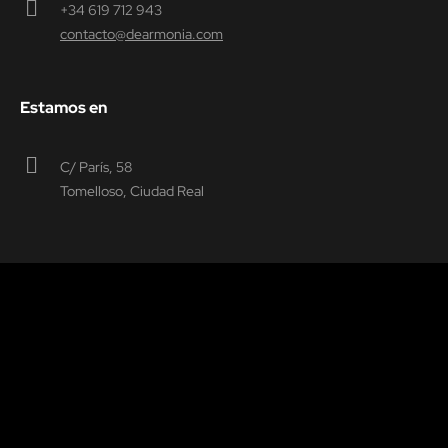
+34 619 712 943
contacto@dearmonia.com
Estamos en
C/ París, 58
Tomelloso, Ciudad Real