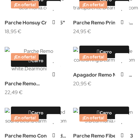
¡En oferta!
¡En oferta!
Parche Honsuy Cristal 15"
Parche Remo Prinstripe
18,95 €
transparente
24,95 €
Carro
¡En oferta!
¡En oferta!
Carro
Apagador Remo Muffle
Parche Remo
control ring
20,95 €
Ambassador smooth
22,49 €
white
Carro
Carro
¡En oferta!
¡En oferta!
Parche Remo Controlled
Parche Remo Fiberskyn 3