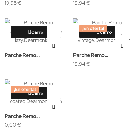
Clear
19,95 €
Suede
19,94 €
¡En oferta!
Carro
Carro
Parche Remo
Parche Remo
Ambassador bordonero
Ambassador rugoso
19,94 €
Hazy
vintage
¡En oferta!
Carro
Parche Remo
Ambassador rugoso
0,00 €
coated