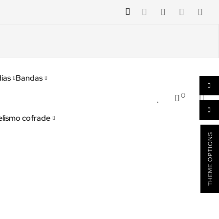
ías
Bandas
0
lismo cofrade
THEME OPTIONS