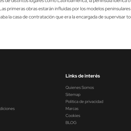
 de distintos lugares como Latinoamérica, la península Ibérica o Itali
Las primeras obras estarán influidas por los modelos peninsulares 
raba la casa de contratación que era la encargada de supervisar t
Links de interés
Quienes Somos
Sitemap
Política de privacidad
diciones
Marcas
Cookies
BLOG