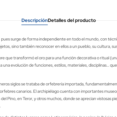
Descripción
Detalles del producto
e, pues surge de forma independiente en todo el mundo, con técni
 objetos, sino también reconocer en ellos a un pueblo, su cultura, s
e que transformó el oro para una función decorativa o ritual (u
 a una evolución de funciones, estilos, materiales, disciplinas… qu
imeros siglos se trataba de orfebrería importada, fundamentalmen
os orfebres canarios. El archipiélago cuenta con importantes muse
a del Pino, en Teror, y otros muchos, donde se aprecian vistosas p
.