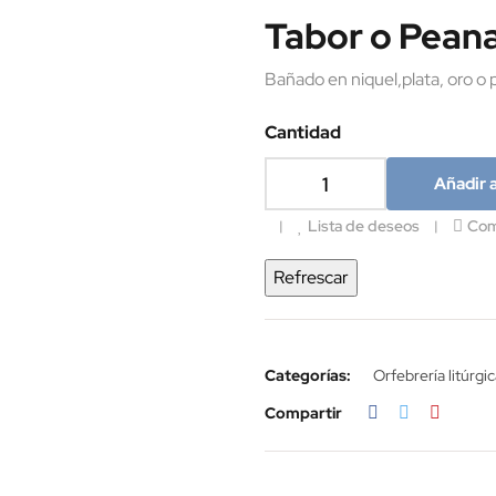
Tabor o Pean
Bañado en niquel,plata, oro o p
Cantidad
Añadir a
Lista de deseos
Com
Categorías:
Orfebrería litúrgi
Compartir