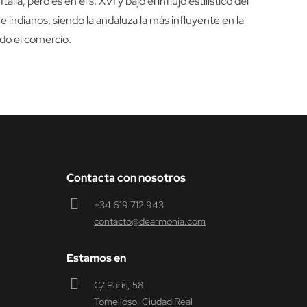
a, pero es en el s. XVI y bajo el influjo estilístico del
e indianos, siendo la andaluza la más influyente en la
odo el comercio.
Contacta con nosotros
+34 619 712 943
contacto@dearmonia.com
Estamos en
C/ París, 58
Tomelloso, Ciudad Real