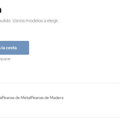
a
ulido. Varios modelos a elegir.
 la cesta
parar
ca
Peanas de Metal
Peanas de Madera