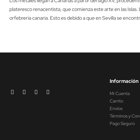
Los metales llegan a Canarias a partir del siglo XV, procedentes
plateresco renacentista, que comienza este arte en las Islas. 
orfebrería canaria. Esto es debido a que en Sevilla se encont
Información
Mi Cuenta
Carrito
Envíos
Términos y Con
Pago Seguro